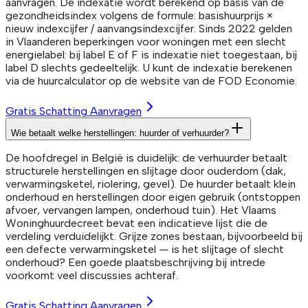
aanvragen. De indexatie wordt berekend op basis van de
gezondheidsindex volgens de formule: basishuurprijs ×
nieuw indexcijfer / aanvangsindexcijfer. Sinds 2022 gelden
in Vlaanderen beperkingen voor woningen met een slecht
energielabel: bij label E of F is indexatie niet toegestaan, bij
label D slechts gedeeltelijk. U kunt de indexatie berekenen
via de huurcalculator op de website van de FOD Economie.
Gratis Schatting Aanvragen
Wie betaalt welke herstellingen: huurder of verhuurder?
De hoofdregel in België is duidelijk: de verhuurder betaalt
structurele herstellingen en slijtage door ouderdom (dak,
verwarmingsketel, riolering, gevel). De huurder betaalt klein
onderhoud en herstellingen door eigen gebruik (ontstoppen
afvoer, vervangen lampen, onderhoud tuin). Het Vlaams
Woninghuurdecreet bevat een indicatieve lijst die de
verdeling verduidelijkt. Grijze zones bestaan, bijvoorbeeld bij
een defecte verwarmingsketel — is het slijtage of slecht
onderhoud? Een goede plaatsbeschrijving bij intrede
voorkomt veel discussies achteraf.
Gratis Schatting Aanvragen