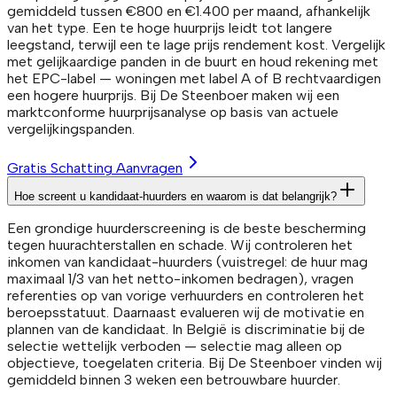
gemiddeld tussen €800 en €1.400 per maand, afhankelijk
van het type. Een te hoge huurprijs leidt tot langere
leegstand, terwijl een te lage prijs rendement kost. Vergelijk
met gelijkaardige panden in de buurt en houd rekening met
het EPC-label — woningen met label A of B rechtvaardigen
een hogere huurprijs. Bij De Steenboer maken wij een
marktconforme huurprijsanalyse op basis van actuele
vergelijkingspanden.
Gratis Schatting Aanvragen
Hoe screent u kandidaat-huurders en waarom is dat belangrijk?
Een grondige huurderscreening is de beste bescherming
tegen huurachterstallen en schade. Wij controleren het
inkomen van kandidaat-huurders (vuistregel: de huur mag
maximaal 1/3 van het netto-inkomen bedragen), vragen
referenties op van vorige verhuurders en controleren het
beroepsstatuut. Daarnaast evalueren wij de motivatie en
plannen van de kandidaat. In België is discriminatie bij de
selectie wettelijk verboden — selectie mag alleen op
objectieve, toegelaten criteria. Bij De Steenboer vinden wij
gemiddeld binnen 3 weken een betrouwbare huurder.