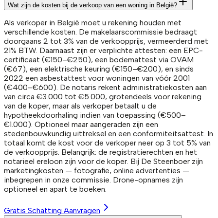
Wat zijn de kosten bij de verkoop van een woning in België?
Als verkoper in België moet u rekening houden met
verschillende kosten. De makelaarscommissie bedraagt
doorgaans 2 tot 3% van de verkoopprijs, vermeerderd met
21% BTW. Daarnaast zijn er verplichte attesten: een EPC-
certificaat (€150–€250), een bodemattest via OVAM
(€67), een elektrische keuring (€150–€200), en sinds
2022 een asbestattest voor woningen van vóór 2001
(€400–€600). De notaris rekent administratiekosten aan
van circa €3.000 tot €5.000, grotendeels voor rekening
van de koper, maar als verkoper betaalt u de
hypotheekdoorhaling indien van toepassing (€500–
€1.000). Optioneel maar aangeraden zijn een
stedenbouwkundig uittreksel en een conformiteitsattest. In
totaal komt de kost voor de verkoper neer op 3 tot 5% van
de verkoopprijs. Belangrijk: de registratierechten en het
notarieel ereloon zijn voor de koper. Bij De Steenboer zijn
marketingkosten — fotografie, online advertenties —
inbegrepen in onze commissie. Drone-opnames zijn
optioneel en apart te boeken.
Gratis Schatting Aanvragen