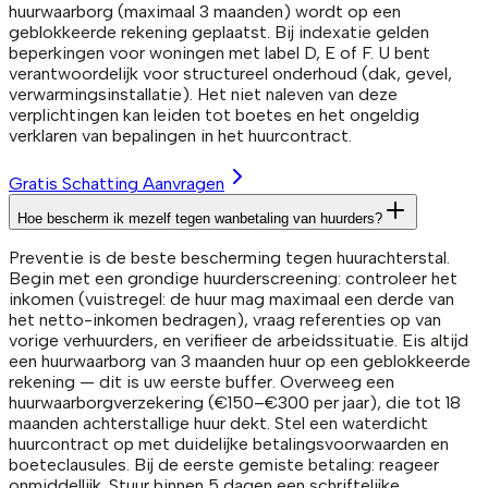
huurwaarborg (maximaal 3 maanden) wordt op een
geblokkeerde rekening geplaatst. Bij indexatie gelden
beperkingen voor woningen met label D, E of F. U bent
verantwoordelijk voor structureel onderhoud (dak, gevel,
verwarmingsinstallatie). Het niet naleven van deze
verplichtingen kan leiden tot boetes en het ongeldig
verklaren van bepalingen in het huurcontract.
Gratis Schatting Aanvragen
Hoe bescherm ik mezelf tegen wanbetaling van huurders?
Preventie is de beste bescherming tegen huurachterstal.
Begin met een grondige huurderscreening: controleer het
inkomen (vuistregel: de huur mag maximaal een derde van
het netto-inkomen bedragen), vraag referenties op van
vorige verhuurders, en verifieer de arbeidssituatie. Eis altijd
een huurwaarborg van 3 maanden huur op een geblokkeerde
rekening — dit is uw eerste buffer. Overweeg een
huurwaarborgverzekering (€150–€300 per jaar), die tot 18
maanden achterstallige huur dekt. Stel een waterdicht
huurcontract op met duidelijke betalingsvoorwaarden en
boeteclausules. Bij de eerste gemiste betaling: reageer
onmiddellijk. Stuur binnen 5 dagen een schriftelijke