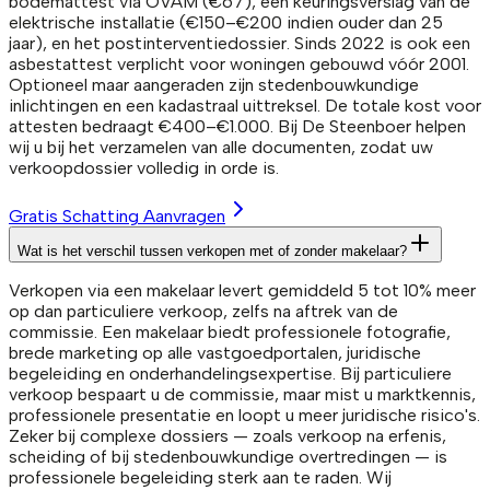
bodemattest via OVAM (€67), een keuringsverslag van de
elektrische installatie (€150–€200 indien ouder dan 25
jaar), en het postinterventiedossier. Sinds 2022 is ook een
asbestattest verplicht voor woningen gebouwd vóór 2001.
Optioneel maar aangeraden zijn stedenbouwkundige
inlichtingen en een kadastraal uittreksel. De totale kost voor
attesten bedraagt €400–€1.000. Bij De Steenboer helpen
wij u bij het verzamelen van alle documenten, zodat uw
verkoopdossier volledig in orde is.
Gratis Schatting Aanvragen
Wat is het verschil tussen verkopen met of zonder makelaar?
Verkopen via een makelaar levert gemiddeld 5 tot 10% meer
op dan particuliere verkoop, zelfs na aftrek van de
commissie. Een makelaar biedt professionele fotografie,
brede marketing op alle vastgoedportalen, juridische
begeleiding en onderhandelingsexpertise. Bij particuliere
verkoop bespaart u de commissie, maar mist u marktkennis,
professionele presentatie en loopt u meer juridische risico's.
Zeker bij complexe dossiers — zoals verkoop na erfenis,
scheiding of bij stedenbouwkundige overtredingen — is
professionele begeleiding sterk aan te raden. Wij