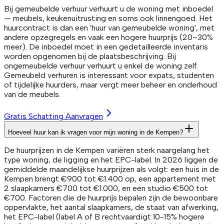
Bij gemeubelde verhuur verhuurt u de woning met inboedel
— meubels, keukenuitrusting en soms ook linnengoed. Het
huurcontract is dan een 'huur van gemeubelde woning', met
andere opzegregels en vaak een hogere huurprijs (20–30%
meer). De inboedel moet in een gedetailleerde inventaris
worden opgenomen bij de plaatsbeschrijving. Bij
ongemeubelde verhuur verhuurt u enkel de woning zelf.
Gemeubeld verhuren is interessant voor expats, studenten
of tijdelijke huurders, maar vergt meer beheer en onderhoud
van de meubels.
Gratis Schatting Aanvragen
Hoeveel huur kan ik vragen voor mijn woning in de Kempen?
De huurprijzen in de Kempen variëren sterk naargelang het
type woning, de ligging en het EPC-label. In 2026 liggen de
gemiddelde maandelijkse huurprijzen als volgt: een huis in de
Kempen brengt €900 tot €1.400 op, een appartement met
2 slaapkamers €700 tot €1.000, en een studio €500 tot
€700. Factoren die de huurprijs bepalen zijn de bewoonbare
oppervlakte, het aantal slaapkamers, de staat van afwerking,
het EPC-label (label A of B rechtvaardigt 10-15% hogere