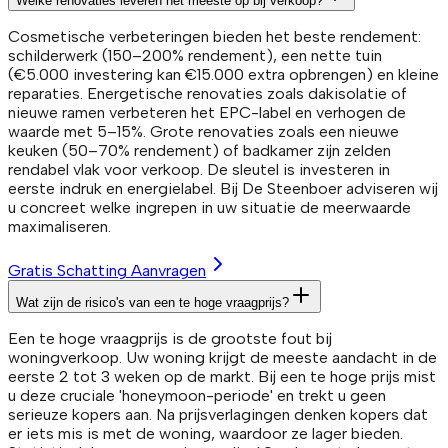
Welke renovaties leveren het meeste op bij verkoop?
Cosmetische verbeteringen bieden het beste rendement:
schilderwerk (150–200% rendement), een nette tuin
(€5.000 investering kan €15.000 extra opbrengen) en kleine
reparaties. Energetische renovaties zoals dakisolatie of
nieuwe ramen verbeteren het EPC-label en verhogen de
waarde met 5–15%. Grote renovaties zoals een nieuwe
keuken (50–70% rendement) of badkamer zijn zelden
rendabel vlak voor verkoop. De sleutel is investeren in
eerste indruk en energielabel. Bij De Steenboer adviseren wij
u concreet welke ingrepen in uw situatie de meerwaarde
maximaliseren.
Gratis Schatting Aanvragen
Wat zijn de risico's van een te hoge vraagprijs?
Een te hoge vraagprijs is de grootste fout bij
woningverkoop. Uw woning krijgt de meeste aandacht in de
eerste 2 tot 3 weken op de markt. Bij een te hoge prijs mist
u deze cruciale 'honeymoon-periode' en trekt u geen
serieuze kopers aan. Na prijsverlagingen denken kopers dat
er iets mis is met de woning, waardoor ze lager bieden.