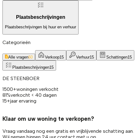
Plaatsbeschrijvingen
Plaatsbeschrijvingen bij huur en verhuur
Categorieën
Alle vragen
60
Verkoop
15
Verhuur
15
Schattingen
15
Plaatsbeschrijvingen
15
DE STEENBOER
1500
+
woningen verkocht
81
%
verkocht < 40 dagen
15
+
jaar ervaring
Klaar om uw woning te verkopen?
Vraag vandaag nog een gratis en vrijblijvende schatting aan.
Wij nemen binnen 24 uur contact met u op.