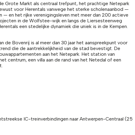
e Grote Markt als centraal trefpunt, het prachtige Netepark
en bewust voor Herentals vanwege het sterke scholenaanbod —
an — en het rijke verenigingsleven met meer dan 200 actieve
rojecten in de Wolfstee-wijk en langs de Liersesteenweg
rentals een stedelijke dynamiek die uniek is in de Kempen.
an de Bovenrij is al meer dan 30 jaar het aanspreekpunt voor
trend die de aantrekkelijkheid van de stad bevestigt. De
wbouwappartementen aan het Netepark. Het station van
et centrum, een villa aan de rand van het Netedal of een
t.
echtstreekse IC-treinverbindingen naar Antwerpen-Centraal (25