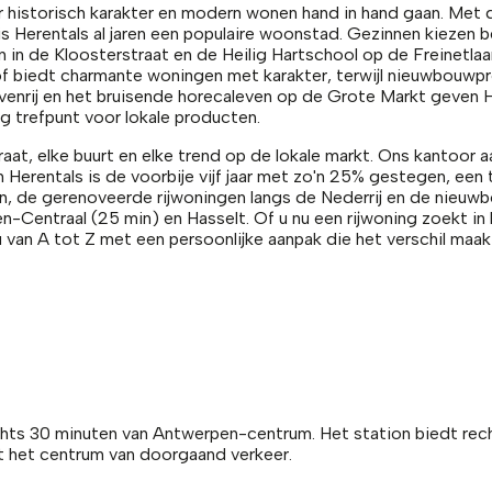
r historisch karakter en modern wonen hand in hand gaan. Met d
3 is Herentals al jaren een populaire woonstad. Gezinnen kiez
 in de Kloosterstraat en de Heilig Hartschool op de Freinetla
hof biedt charmante woningen met karakter, terwijl nieuwbouwp
enrij en het bruisende horecaleven op de Grote Markt geven He
g trefpunt voor lokale producten.
at, elke buurt en elke trend op de lokale markt. Ons kantoor a
 Herentals is de voorbije vijf jaar met zo'n 25% gestegen, een 
lein, de gerenoveerde rijwoningen langs de Nederrij en de nieu
Centraal (25 min) en Hasselt. Of u nu een rijwoning zoekt in h
van A tot Z met een persoonlijke aanpak die het verschil maak
slechts 30 minuten van Antwerpen-centrum. Het station biedt r
st het centrum van doorgaand verkeer.