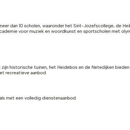
 meer dan 10 scholen, waaronder het Sint-Jozefscollege, de H
academie voor muziek en woordkunst en sportscholen met olymp
t zijn historische tuinen, het Heidebos en de Netedijken bied
het recreatieve aanbod.
tals met een volledig dienstenaanbod.