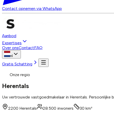
Contact opnemen via WhatsApp
Aanbod
Expertises
Over ons
Contact
FAQ
nl
Gratis Schatting
Onze regio
Herentals
Uw vertrouwde vastgoedmakelaar in Herentals. Persoonlijke be
2200
Herentals
28.500
inwoners
30
km²