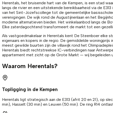
Herentals, het bruisende hart van de Kempen, is een stad waa
langs de rivier en een uitstekende bereikbaarheid via de E31
van het Sint-Jozefscollege tot de gemeentelijke basisscholen
verenigingen. De wijk rond de Augustijnenlaan en het Begijn
moderne alternatieven bieden. Het winkelaanbod langs de Bov
Elke zaterdagochtend transformeert de markt tot een gezelli
Als vastgoedmakelaar in Herentals kent De Steenboer elke stra
eigenaars en kopers in de regio. De gemiddelde woningprijs in
meest gewilde buurten zijn de villawijk rond het Olimpiadep
Herentals biedt rechtstreekse IC-verbindingen naar Antwerpen-
appartement met zicht op de Grote Markt — wij begeleiden u 
Waarom Herentals?
Topligging in de Kempen
Herentals ligt strategisch aan de E313 (afrit 20 en 21), op 
min), Hasselt (30 min) en Leuven (50 min). De ring R14 ontla